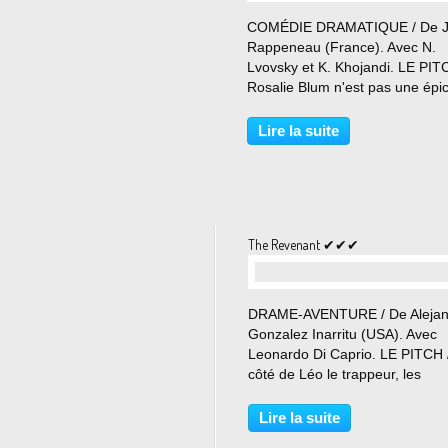
…
COMÉDIE DRAMATIQUE / De J
Rappeneau (France). Avec N.
Lvovsky et K. Khojandi. LE PIT
Rosalie Blum n'est pas une épic
comme les autres. Elle dit bonjo
elle sourit et elle a ce petit brin
Lire la suite
mystère qui donne envie d'en s
plus. Vincent...
The Revenant ✔✔✔
…
DRAME-AVENTURE / De Alejan
Gonzalez Inarritu (USA). Avec
Leonardo Di Caprio. LE PITCH 
côté de Léo le trappeur, les
aventuriers de Koh-Lanta sont 
touristes en chambre trois étoile
Lire la suite
Le héros du film évite les flèch