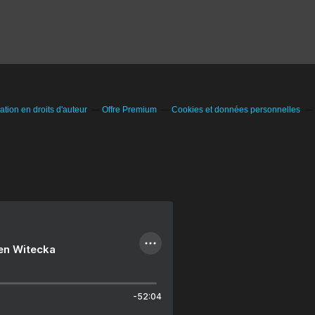
ion en droits d'auteur
Offre Premium
Cookies et données personnelles
ien Witecka
-52:04