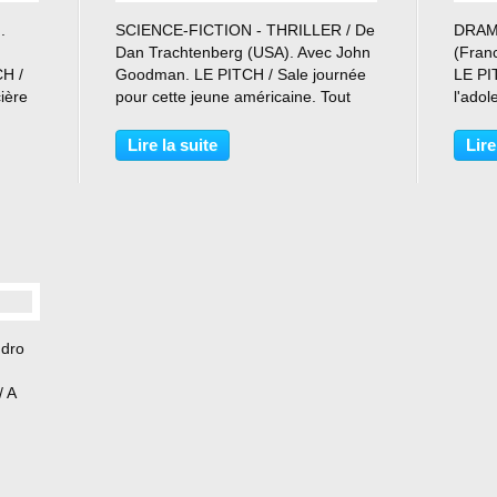
…
.
SCIENCE-FICTION - THRILLER / De
DRAME
Dan Trachtenberg (USA). Avec John
(Franc
CH /
Goodman. LE PITCH / Sale journée
LE PIT
ière
pour cette jeune américaine. Tout
l'adol
ur,
commence par un accident de
aurore
 de
voiture, avec plusieurs tonneaux. Au
cours 
Lire la suite
Lire
avoir
réveil, la voilà enfermée dans une
effrén
cellule. Attachée...
scienc
dro
/ A
des
s !
es des