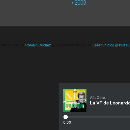
2009
Voir le profil de
Romain Duchez
sur le portail Overblog
Créer un blog gratuit s
AlloCiné
La VF de Leonardo
0:00