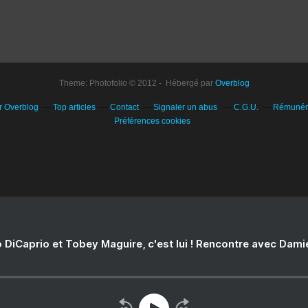
Theme: Photofolio © 2012 - Hébergé par
Overblog
ur Overblog
Top articles
Contact
Signaler un abus
C.G.U.
Rémunérat
Préférences cookies
 DiCaprio et Tobey Maguire, c'est lui ! Rencontre avec Dam