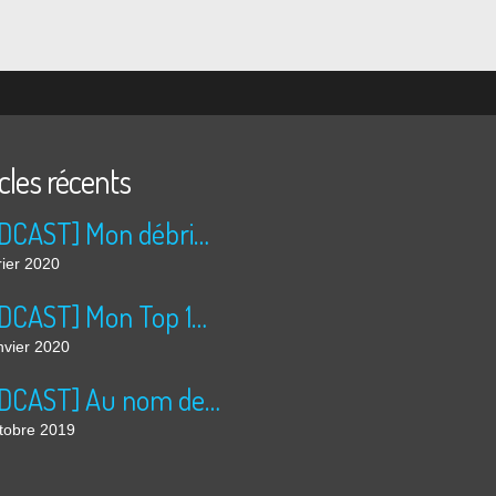
icles récents
[PODCAST] Mon débrief ciné de janvier
rier 2020
[PODCAST] Mon Top 10 2019
nvier 2020
[PODCAST] Au nom de la terre : la tragédie rurale qui cartonne
tobre 2019