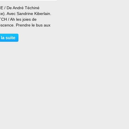
…
 / De André Téchiné
e). Avec Sandrine Kiberlain. ​
CH / Ah les joies de
escence. Prendre le bus aux
s pour aller au lycée. Les
qui se suivent à un rythme
 la suite
é, la philo, les maths, l'EPS, les
es... Et les bagarres...